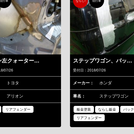
現行車
ならし!
現行車
ン左クォーター…
ステップワゴン、バッ…
/07/26
受付日：2018/07/26
：
トヨタ
メーカー：
ホンダ
アリオン
車名：
ステップワゴン
リアフェンダー
板金塗装
ならし鈑金
バック
リアフェンダー