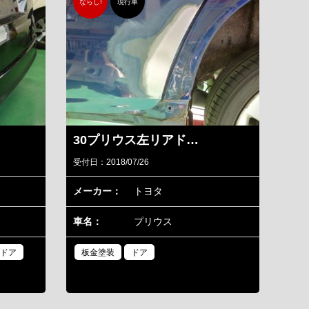
ならし!
現行車
30プリウス左リアド…
受付日：2018/07/26
メーカー：
トヨタ
車名：
プリウス
ドア
板金塗装
ドア