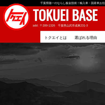
千葉県随一のならし板金技術！輸入車・国産車お任
TOKUEI BASE
add : 〒289-1326 千葉県山武市成東231-3
トクエイとは
選ばれる理由