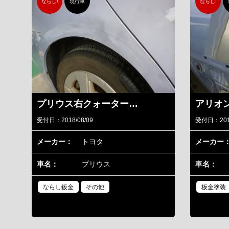
ならし!
現行車
ならし!
プリウス右クォーター…
アリオ
受付日：2018/08/09
受付日：2018
メーカー：
トヨタ
メーカー
車名：
プリウス
車名：
ならし鈑金
その他
板金塗装