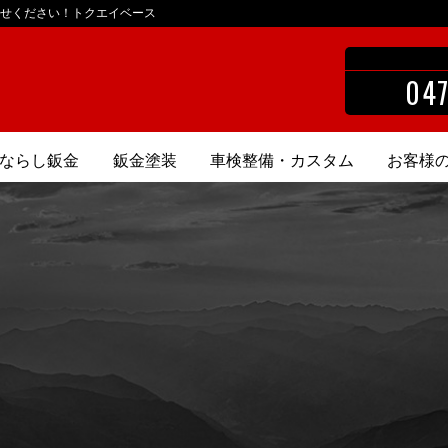
せください！トクエイベース
047
ならし鈑金
鈑金塗装
車検整備・カスタム
お客様