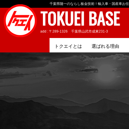
千葉県随一のならし板金技術！輸入車・国産車お任
TOKUEI BASE
add : 〒289-1326 千葉県山武市成東231-3
トクエイとは
選ばれる理由